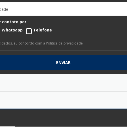
idade
 contato por:
Whatsapp
Telefone
s dados, eu concordo com a
Política de privacidade
.
ENVIAR