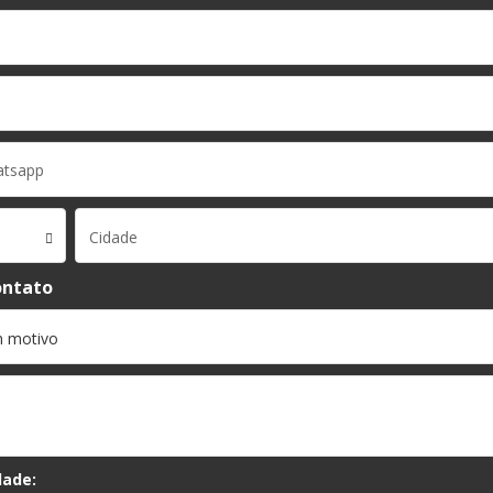
Cidade
ontato
dade: