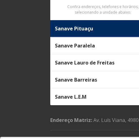
Confira endereços, telefones e horários,
selecionando a unidade abaixo:
Sanave Pituaçu
Sanave Paralela
Sanave Lauro de Freitas
Sanave Barreiras
Sanave L.E.M
Endereço Matriz:
Av. Luís Viana, 4980