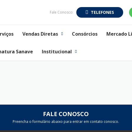
TELEFONES
Fale Conosco:
rviços
Vendas Diretas
Consórcios
Mercado L
natura Sanave
Institucional
FALE CONOSCO
Preencha o formulário abaixo para entrar em contato conosco.