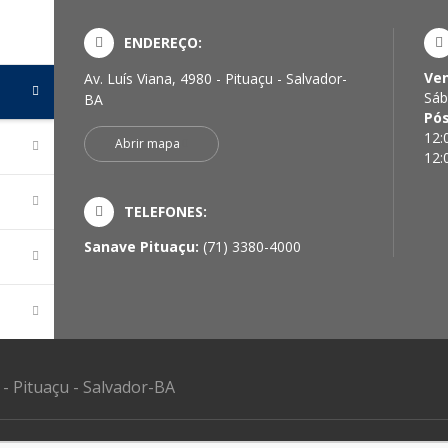
ENDEREÇO:
Ve
Av. Luís Viana, 4980 - Pituaçu - Salvador-
Sáb
BA
Pó
12:
Abrir mapa
12:
TELEFONES:
Sanave Pituaçu:
(71) 3380-4000
 - Pituaçu - Salvador-BA