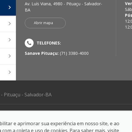
Ve
Av. Luís Viana, 4980 - Pituaçu - Salvador-
Sáb
BA
Pó
12:
Abrir mapa
12:
TELEFONES:
Sanave Pituaçu:
(71) 3380-4000
 - Pituaçu - Salvador-BA
reservados.
ilitar e aprimorar sua experiência em nosso site, e ao
om a coleta e uso de cookies. Para saber mais, visite
crédito
.