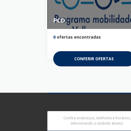
PCD
0
ofertas encontradas
CONFERIR OFERTAS
Confira endereços, telefones e horários,
selecionando a unidade abaixo: