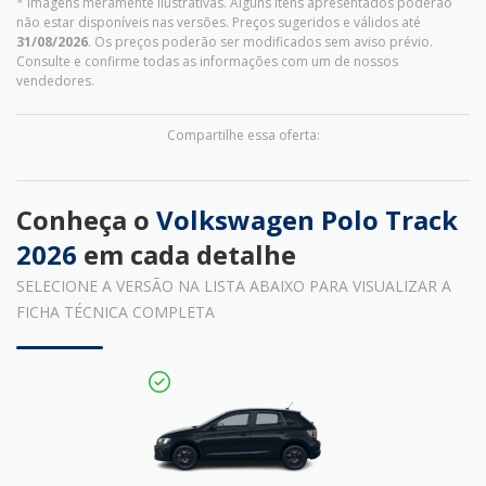
* Imagens meramente ilustrativas. Alguns itens apresentados poderão
não estar disponíveis nas versões. Preços sugeridos e válidos até
31/08/2026
. Os preços poderão ser modificados sem aviso prévio.
Consulte e confirme todas as informações com um de nossos
vendedores.
Compartilhe essa oferta:
Conheça o
Volkswagen Polo Track
2026
em cada detalhe
SELECIONE A VERSÃO NA LISTA ABAIXO PARA VISUALIZAR A
FICHA TÉCNICA COMPLETA