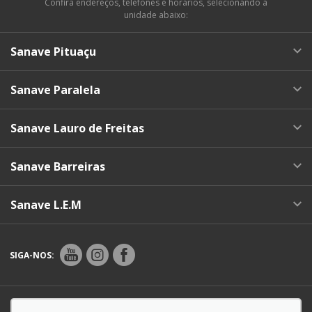
Confira endereços, telefones e horários, selecionando a
unidade abaixo:
Sanave Pituaçu
Sanave Paralela
Sanave Lauro de Freitas
Sanave Barreiras
Sanave L.E.M
SIGA-NOS:
Endereço Matriz:
Av. Luís Viana, 4980 - Pituaçu -