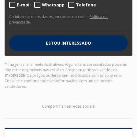
E-mail
Whatsapp
Telefone
Ao informar meus dados, eu concordo com a
Política de
privacidade
.
ESTOU INTERESSADO
* Imagens meramente ilustrativas. Alguns itens apresentados poderão
não estar disponíveis nas versões. Preços sugeridos e válidos de
31/08/2026
. Os preços poderão ser modificados sem aviso prévio.
Consulte e confirme todas as informações com um de nossos
vendedores.
Compartilhe nas redes sociais!