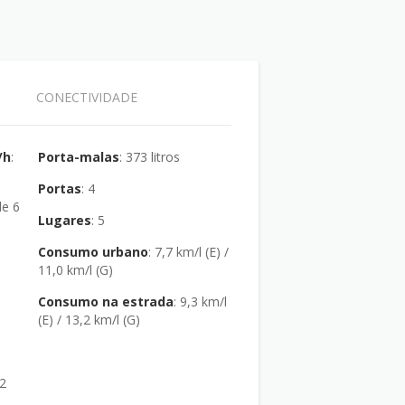
CONECTIVIDADE
/h
:
Porta-malas
: 373 litros
Portas
: 4
Lugares
: 5
Consumo urbano
: 7,7 km/l (E) /
11,0 km/l (G)
Consumo na estrada
: 9,3 km/l
(E) / 13,2 km/l (G)