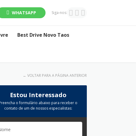
WHATSAPP
Siga-nos:
ivre
Best Drive Novo Taos
←
VOLTAR PARA A PÁGINA ANTERIOR
Estou Interessado
Preencha o formulário abaixo para receber o
contato de um de nossos especialistas: