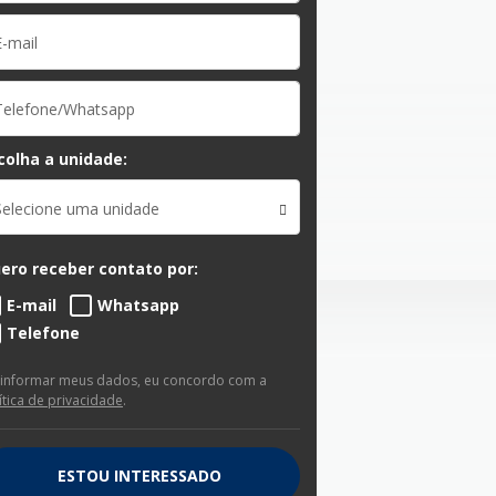
colha a unidade:
Selecione uma unidade
ero receber contato por:
E-mail
Whatsapp
Telefone
 informar meus dados, eu concordo com a
ítica de privacidade
.
ESTOU INTERESSADO