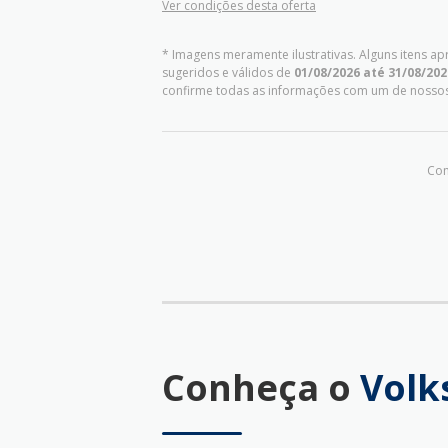
Ver condições desta oferta
* Imagens meramente ilustrativas. Alguns itens a
sugeridos e válidos de
01/08/2026 até 31/08/202
confirme todas as informações com um de nosso
Com
Conheça o
Volk