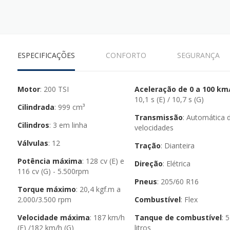
ESPECIFICAÇÕES
CONFORTO
SEGURANÇA
Motor
: 200 TSI
Aceleração de 0 a 100 km
10,1 s (E) / 10,7 s (G)
Cilindrada
: 999 cm³
Transmissão
: Automática de 6
Cilindros
: 3 em linha
velocidades
Válvulas
: 12
Tração
: Dianteira
Potência máxima
: 128 cv (E) e
Direção
: Elétrica
116 cv (G) - 5.500rpm
Pneus
: 205/60 R16
Torque máximo
: 20,4 kgf.m a
2.000/3.500 rpm
Combustível
: Flex
Velocidade máxima
: 187 km/h
Tanque de combustível
: 52
(E) /182 km/h (G)
litros