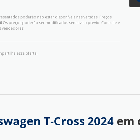
presentados poderão não estar disponíveis nas versões. Preços
6
Os preços poderão ser modificados sem aviso prévio. Consulte e
s vendedores.
partilhe essa oferta:
swagen T-Cross 2024
em 