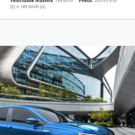
Velocidade máxima
: 194 km/h
Pneus
: 205/55 R16
(E) e 189 km/h (G)