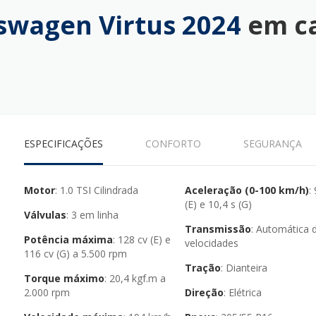
swagen Virtus 2024
em c
ESPECIFICAÇÕES
CONFORTO
SEGURANÇA
Motor
: 1.0 TSI Cilindrada
Aceleração (0-100 km/h)
: 9,9 s
(E) e 10,4 s (G)
Válvulas
: 3 em linha
Transmissão
: Automática de 6
Potência máxima
: 128 cv (E) e
velocidades
116 cv (G) a 5.500 rpm
Tração
: Dianteira
Torque máximo
: 20,4 kgf.m a
2.000 rpm
Direção
: Elétrica