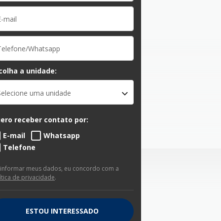
colha a unidade:
Selecione uma unidade
ero receber contato por:
E-mail
Whatsapp
Telefone
 informar meus dados, eu concordo com a
ítica de privacidade
.
ESTOU INTERESSADO