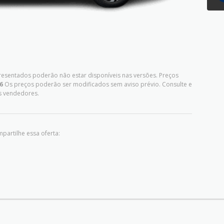
presentados poderão não estar disponíveis nas versões. Preços
6
Os preços poderão ser modificados sem aviso prévio. Consulte e
s vendedores.
partilhe essa oferta: